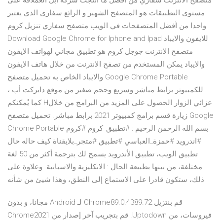
متصفح الانترنت سفاري من أفضل ما أنتجت شركة أبل العملاقة على
مستوى التطبيقات هو المتصفح الشهير و الرائع سفارى الذي يعتبر
واحدا من أفضل المتصفحات في الويب متصفح سفاري تنزيل كروم
Download Google Chrome for Iphone and Ipad للايفون والايباد
متصفح الانترنت جوجل كروم هو تطبيق مجاني لهواتف الايفون
والايباد يمكن المستخدم من تصفح الانترنت من خلال هاتف الايفون
والايباد الخاص به تحميل متصفح Google Chrome Portable
للكمبيوتر برابط مباشر وسريع وحجم صغير من موقع دايركت أب ،
كما يُمكنكم Hعزائي الزوار الحصول على المزيد من البرامج من خلال
زيارة قسم برامج كمبيوتر 2021 برابط مباشر. تحميل متصفح Google
Chrome Portable بسم الله الرحمن الرحيم : #تطبيق_كروم #كروم
#اندرويد #حمزة_العباسي #تطبيق #متجر_بلايقناة كيف حاله حال
تطبيق الويب، تطبيق الأندرويد يسمح لك بترجمة أكثر من 50 لغة
مختلفة، من بينها بطبيعة الحال : الانكليزية والاسبانية. وعلاوة على
ذلك، ستكون قادرا على الاستماع إلى النطق، وهذا شيئ من شأنه
‫قم بنتزيل Chrome89.0.4389.72 لـ Android مجانا، و بدون
فيروسات، من Uptodown. قم بتجريب آخر إصدار من Chrome2021