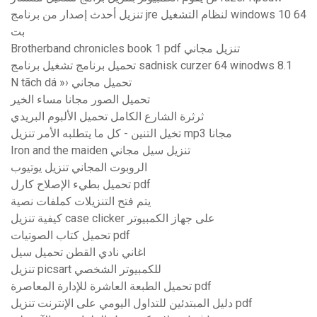
تنزيل أحدث إصدار من برنامج jre لنظام التشغيل windows 10 64
بت
Brotherband chronicles book 1 pdf تنزيل مجاني
تحميل برنامج تشغيل برنامج sadnisk curzer 64 winodws 8.1
N tãch dá »› تحميل مجاني
تحميل الصور مجانا مساء الخير
ثرثرة الشارع الكامل تحميل الألبوم البريدي
تخيل التنين - كل ما يتطلبه الأمر تنزيل mp3 مجانا
Iron and the maiden تنزيل سيل مجاني
الروبوت المجاني تنزيل يوتيوب
تحميل بطيء الإصلاح كارل pdf
يتم فتح التنزيلات كملفات نصية
كيفية تنزيل case clicker على جهاز الكمبيوتر
تحميل كتاب الصوتيات pdf
اغاني نادي القطن تحميل سيل
تنزيل picsart للكمبيوتر الشخصي
تحميل الطبعة العاشرة للإدارة المعاصرة pdf
دليل المبتدئين للتداول اليومي على الإنترنت تنزيل pdf