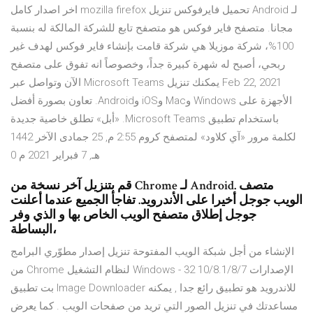
لـ Android تحميل فايرفوكس تنزيل mozilla firefox اخر اصدار كامل
مجانا. متصفح فاير فوكس هو متصفح تابع للشركة المالكة له بنسبة
100%، شركة موزيلا هي شركة قامت بإنشاء فاير فوكس لهدف غير
ربحي، أصبح له شهرة كبيرة جداً، وخصوصاً انه تفوق على متصفح
Feb 22, 2021 يمكنك تنزيل Microsoft Teams الآن وتواصل عبر
الأجهزة على Windows وMac وiOS وAndroid. تعاون بصورة أفضل
باستخدام تطبيق Microsoft Teams. «أبل» تطلق خاصية جديدة
لكلمة مرور «آي كلاود» لمتصفح كروم 2:55 م, 25 جمادى الآخر 1442
هـ, 7 فبراير 2021 م 0
قم بتنزيل آخر نسخة من Chrome لـ Android. متصف
الويب جوجل أخيرا على الأندرويد. تفاجأ الجميع عندما أعلنت
جوجل إطلاق متصفح الويب الخاص بها و الذي وفر
البساطة،
الإنشاء من أجل شبكة الويب المفتوحة تنزيل إصدار مطوّري البرامج
من Chrome لنظام التشغيل Windows - الإصدارات 10/8.1/8/7 32
بت تطبيق Image Downloader للاندرويد هو تطبيق رائع جدا , يمكنه
مساعدتك في تنزيل الصور التي تريد من صفحات الويب . كما يعرض