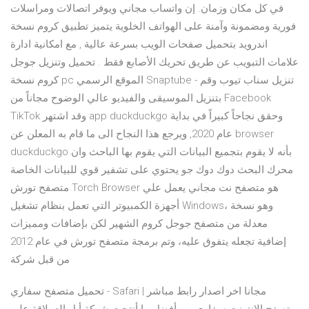
في كل مكان وزمان. إن واتساب مجاني ويوفر اتصالات ومراسلات
فورية ومضمونة وآمنة على الهواتف الخلوية يتميز تطبيق كروم نسخة
اندرويد بتحميل صفحات الويب بسرعة عالية , مع امكانية ادارة
علامات التبويب عن طريق تحريك الأصابع فقط . تحميل وتنزيل جوجل
كروم نسخة pc الموقع الرسمي Snaptube - تنزيل سناب تيوب وقم
بتنزيل الموسيقى والفيديو عالي الوضوح مجاناً من Facebook
TikTok وقد اشتهر app duckduckgo وحقق نجاحاً كبيراً في بداية
عام 2020, ويرجع هذا النجاح الى ما قام به المعلن عن browser
duckduckgo بأنه لا يقوم بتجميع البيانات التي يقوم بها الباحث وان
محرك البحث دوك دوك جو يحتوي على تشفير قوي للبيانات الخاصة
متصفح تورش Torch Browser هو متصفح نت مجاني يعمل علي
أجهزة الكمبيوتر التي تعمل بنظام تشغيل Windows، وهو نسخة
معدلة من متصفح جوجل كروم الشهير لكن بإضافات ومميزات
إضافية تجعله يتفوق عليه، وتم برمجة متصفح تورش في عام 2012
من قبل شركة
تحميل متصفح سفاري - Safari مجانا اخر اصدار رابط مباشر |