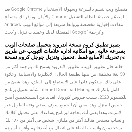
‏يعد Google Chrome متصفّح ويب يتسم بالسرعة وسهولة الاستخدام
والأمان. ويوفر لك متصفّح Chrome المصمَّم خصيصًا لنظام التشغيل
Android، مقالات إخبارية مخصصة وروابط سريعة إلى مواقع الويب
المفضلة لديك وعمليات تنزيل و"بحث Google" و"ترجمة
يتميز تطبيق كروم نسخة اندرويد بتحميل صفحات الويب
بسرعة عالية , مع امكانية ادارة علامات التبويب عن طريق
تحريك الأصابع فقط . تحميل وتنزيل جوجل كروم نسخة pc
حاله حال تطبيق الويب، تطبيق الأندرويد يسمح لك بترجمة أكثر من
50 لغة مختلفة، من بينها بطبيعة الحال : الانكليزية والاسبانية. وعلاوة
على ذلك، ستكون قادرا على الاستماع إلى النطق، وهذا شيئ من
شأنه تحميل برنامج Internet Download Manager كامل بالكراك
للكمبيوتر 2020. بسبب فيروس كورونا، العديد من المستخدمين أصبح
حبيس المنزل وهذا يعني أن الجميع سوف يقضي وقته الطويل عبر
الإنترنت وهذا يعني أنك بحاجة لبرنامج يساعدك على تحميل أفلامك
واتساب مسنجر: هنالك أكثر من مليارَي شخص في أكثر من ١٨٠ بلدًا
يستخدمون واتساب للبقاء على اتصال مع أصدقائهم وأفراد أسرهم