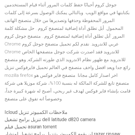
جوجل كروم أحيانًا حفظ كلمات المرور أثناء قيام المستخدمين
بكتابتها في مواقع الويب. وبالتالي يمكنك الوصول بسرعة إلى كلمات
المرور المحفوظة وحذفها وتصديرها من خلال متصفح الهاتف
المحمول. أبل تطلق أداة إضافية لمتصفح كروم.. حل مشكلة كلمة
المرور 'أبل تطلق أداة إضافية لمتصفح كروم.. متصفح جوجل كروم
Chrome عربي للاندرويد. نقدم لكم تحميل متصفح جوجل كروم
Chrome للاندرويد فقد اصدرت شركت جوجل متصفحها الخاص
للاندرويد مع ظهور نظام الاندرويد الذي طورته الشركه, وهو متصفح
رائع جدا ويعد افضل واخف متصفح في العالم تحميل فايرفوكس تنزيل
mozilla firefox اخر اصدار كامل مجانا. متصفح فاير فوكس هو
متصفح تابع للشركة المالكة له بنسبة 100%، شركة موزيلا هي شركة
قامت بإنشاء فاير فوكس لهدف غير ربحي، أصبح له شهرة كبيرة جداً،
وخصوصاً انه تفوق على متصفح
Icloud ملاحظات الكمبيوتر تنزيل
تنزيل برامج تشغيل dell latitude d820 camera
تحميل فيلم asuran torrent
لن يقوم الكمبيوتر بتنزيل برامج تشغيل لمنشار razer ripsaw