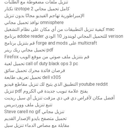
تنزيل ملفات مضغوطة مع الطلبات
نكتار izotope 2 كامل تحميل مجاني
الإمبراطورية تهاجم الفيديو مجانًا بدون تنزيل
نوافذ تحميل مجاني omnisphere
كيفية تنزيل التطبيقات من أي مكان على نظام التشغيل mac
برنامج adobe reader للتحميل المجاني لويندوز 10 الودي verison
قم بتنزيل برنامج forge and mods على multicraft
تحميل مجاني ريك رينر pdf
Firefox قم بتنزيل ملف صوتي من موقع الويب
تحميل لعبة call of duty black ops 3 pc
قرصان فائدة محرك تحميل سائق
تحميل تعريف طابعة dell v305
التطبيق الذي يتيح لك تنزيل مقاطع فيديو youtube reddit
تنزيل pdf يفتح علامة تبويب جديدة في الكروم
أفضل مكان لأقراص دي في دي مزقت تنزيل أي سيل ريديت
تتبع تنزيل ملف ووردبريس
Steve carell no gif تنزيل مجاني
تحميل متصفح بايدو الإصدار القديم
مقابلة مع مصاص الدماء تنزيل سيل