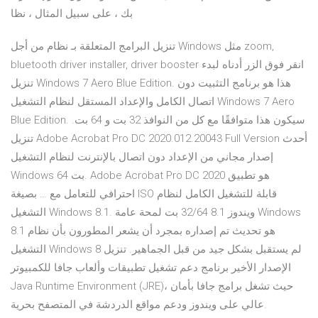
بك ، على سبيل المثال ، نظا
تنزيل البرامج المتعلقة بـ نظام من أجل Windows مثل zoom,
bluetooth driver installer, driver booster انقر فوق الزر أدناه لبدء
تنزيل Windows 7 Aero Blue Edition. هذا هو برنامج التثبيت دون
اتصال الكامل والإعداد المستقل لنظام التشغيل Windows 7 Aero
Blue Edition. سيكون هذا متوافقًا مع كل من النوافذ 32 بت و 64 بت.
تنزيل Adobe Acrobat Pro DC 2020.012.20043 Full Version أحدث
إصدار مجاني من الإعداد دون اتصال بالإنترنت لنظام التشغيل
Windows 64 بت. Adobe Acrobat Pro DC 2020 هو تطبيق
احترافي للتعامل مع … بصيغة ISO قابلة للتشغيل الكامل لنظام
التشغيل Windows 8.1. ويندوز 8.1 32/64 بت لمحة عامة Windows
8.1 هو تحديث تم إصداره بمجرد أن يشعر المطورون بأن نظام
التشغيل Windows 8 لم يستقبل بشكل جيد من قبل الجماهير. تنزيل
الإصدار الأخير برنامج دعم تشغيل تطبيقات وألعاب جافا للكمبيوتر
Java Runtime Environment (JRE)، حيث تشغل برامج جافا بأمان
عالي على ويندوز ودعم مواقع الدردشة في المتصفح بحرية.