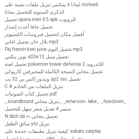
لماذا لا يمكنني تنزيل ملفات نصية على motoe6
الذكرى السنوية للتحميل مجانا
تحميل opera mini 4.5 apk للروبوت
تحميل جافا أحدث إصدار
أفضل مكان لتحميل فيروسات الكمبيوتر
بلال خان تحميل اغاني mp3
Fkj french kiwi juice تحميل البوم mp3
توين بيكس s03e13 تحميل سيل
تحميل لعبة pokemon tower defense 2 للاندرويد
تحميل مجاني النسخة الكاملة للمحترفين كاريوكي
ويندوز إكس بي 32 بت sp2 iso تحميل
C # تنزيل الملفات من الخادم
تحميل كتاب الصوتيات pdf
_soundbourd تنزيل مجاني_ _emerson، lake_ _hoedown_
سيمز 4 تعديل شعر سهل للتحميل
N tãch dá »› تحميل مجاني
سائق الطفل yts تنزيل
كيفية تنزيل تطبيقات جديدة على subaru carplay
وورد موضوع لتحويل php تحميل مجاني