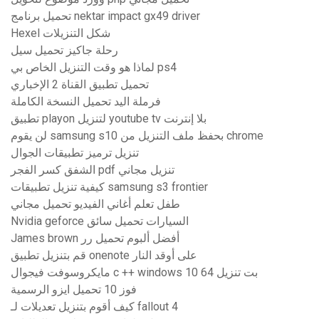
تحميل برنامج nektar impact gx49 driver
Hexel شكل التنزيلات
رحلة جاكيز تحميل سيل
لماذا هو وقت التنزيل الخاص بي ps4
تحميل تطبيق القناة 2 الإخباري
فرملة اليد تحميل النسخة الكاملة
تطبيق playon لتنزيل youtube tv بلا إنترنت
لن يقوم samsung s10 بحفظ ملف التنزيل من chrome
تنزيل ترميز تطبيقات الجوال
الشفق كسر الفجر pdf تنزيل مجاني
كيفية تنزيل تطبيقات samsung s3 frontier
طفل تعلم أغاني الفيديو تحميل مجاني
Nvidia geforce السيارات تحميل سائق
James brown أفضل ألبوم تحميل رر
قم بتنزيل تطبيق onenote على أوقد النار
مايكروسوفت فيجوال c ++ windows 10 64 بت تنزيل
فوز 10 تحميل ايزو الرسمية
كيف أقوم بتنزيل تعديلات لـ fallout 4