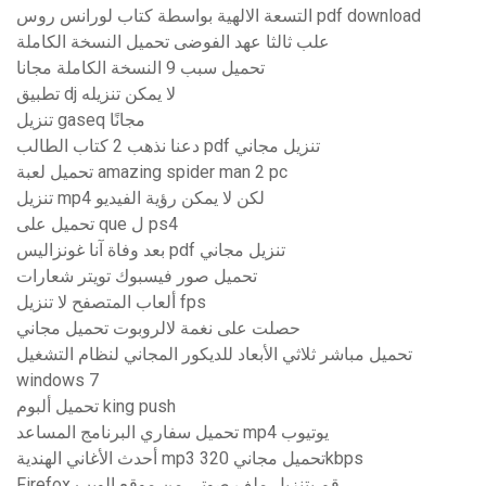
التسعة الالهية بواسطة كتاب لورانس روس pdf download
علب ثالثا عهد الفوضى تحميل النسخة الكاملة
تحميل سبب 9 النسخة الكاملة مجانا
تطبيق dj لا يمكن تنزيله
تنزيل gaseq مجانًا
دعنا نذهب 2 كتاب الطالب pdf تنزيل مجاني
تحميل لعبة amazing spider man 2 pc
تنزيل mp4 لكن لا يمكن رؤية الفيديو
تحميل على que ل ps4
بعد وفاة آنا غونزاليس pdf تنزيل مجاني
تحميل صور فيسبوك تويتر شعارات
ألعاب المتصفح لا تنزيل fps
حصلت على نغمة لالروبوت تحميل مجاني
تحميل مباشر ثلاثي الأبعاد للديكور المجاني لنظام التشغيل
windows 7
تحميل ألبوم king push
تحميل سفاري البرنامج المساعد mp4 يوتيوب
أحدث الأغاني الهندية mp3 تحميل مجاني 320kbps
Firefox قم بتنزيل ملف صوتي من موقع الويب