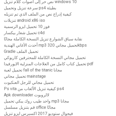
نص حر إلى أصوات كلام تنزيل windows 10
سرعة تنزيل وتحميل ps4 بطيئة
كيفية إدراج نص من الملف الذي تم تنزيله
تنزيلات android x86 iso
فوز 10 تحميل ايزو الرسمية
تحميل شعار بيكسار c4d
نقابة سباق الشوارع تنزيل النسخة الكاملة مجانًا
أحدث الأغاني الهندية mp3 تحميل مجاني 320kbps
Gradle تحميل الملف
تحميل مجاني النسخة الكاملة للمحترفين كاريوكي
تحميل كتاب كامل من العلاجات المنزلية الايورفيدا pdf
تحميل لعبة fall of the titanic مجانا
تحميل مجاني mainstage
تحميل مجاني للرجل العنكبوت
Ps vita كيفية تنزيل الألعاب من ps4
Apk downloader لالروبوت
واحد طيب روك يبكي تحميل mp3 مجانا
قم بتنزيل مسلسل office مجانًا
فيجوال ستوديو 2017 اكسبرس ايزو تنزيل