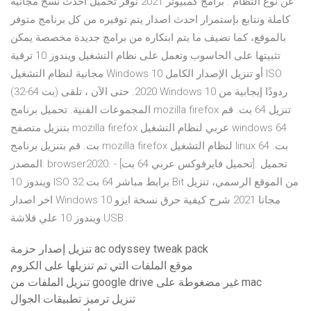
عن نوع النظام . برامج كمبيوتر 2021 نوفر تحميل أحدث نسخ مجانية
كاملة ونتابع بإستمرار احدث اصدار يتم توفيره من كل برنامج متوفر
بالموقع، كما نضيف ما يتم ابتكاره من برامج جديدة مخصصة يمكن
تثبيتها على الحاسوب وتعمل على نظام التشغيل ويندوز 10 ترقية
مجانية لنظام التشغيل Windows 10 أو تنزيل الإصدار الكامل ISO
(32-64 بت) 2020. حتى الآن ، تلقى Windows 10 ردودًا إيجابية من
المجموعات الفنية. تحميل برنامج mozilla firefox تنزيل 64 بت. قم
بتنزيل متصفح mozilla firefox عربي لنظام التشغيل windows 64
بت. قم بتنزيل برنامج mozilla firefox لنظام التشغيل linux 64 بت.
المصدر: browser2020. - [تحميل فايرفوكس عربي 64 بت]. تحميل
ويندوز 10 ISO برابط مباشر 64 بت 32 Bit من الموقع الرسمي، تنزيل
اخر اصدار Windows 10 مجانا 2021 شرح كيفية حرق نسخة ايزو
ويندوز 10 علي فلاشة USB.
تنزيل إصدار حزمة ac odyssey tweak pack
موقع الملفات التي تم تنزيلها على الكروم
تنزيل الملفات من google drive غير مضغوطة على mac
تنزيل ترميز تطبيقات الجوال