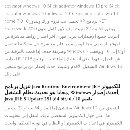
activator windows 10 64 bit activator windows 10 pro 64 bit
activator windows 10 activator 2016 kmspico install win 10
home تحميل نت فروم ورك ويندوز 10 8 7 XP برنامج NET
Framework 2020 ويندوز 64 بت 32 تثبيت اوف لاين كامل بدون
انترنت جميع الإصدارات تنزيل فوري اخر اصدار روابط مباشرة من
الموقع الرسمي مجانا ومن ميديا فاير مع شرح حل مشكلة التشغيل
وطريقة حذف إذا قمت بالترقية من Windows 7 أو 8 إلى 10 وتوقفت
طابعة HP 1018 عن العمل ، فهذا يعني أنه عليك إلغاء تثبيت برنامج
التشغيل الأقدم وتثبيت أحدث إصدار من برامج تشغيل Windows 10
على ذلك.
تنزيل برنامج Java Runtime Environment JRE للكمبيوتر
مجانا. هو تحديث نظام التشغيل, Windows أحدث إصدار,
Java JRE 8 Update 251 (64 bit) 6 / 10 تقييم
ستنشئ إما إصدار 64 بت أو 32 بت من Windows 10. للتحقق من
هذا على جهاز الكمبيوتر الشخصي لديك، انتقل إلى معلومات
الكمبيوتر في إعدادات الكمبيوتر أو النظام في لوحة التحكم، وابحث