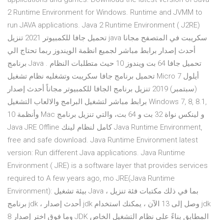
2 Runtime Environment for Windows. Runtime and JVMM to
run JAVA applications. Java 2 Runtime Environment ( J2RE)
تحميل جافا للكمبيوتر 2021 تنزيل java سكريبت في المتصفح مجانا
أحدث إصدار برابط مباشر لجميع انظمة الويندوز ربما تحتاج الي
برنامج Java . تحميل جافا 64 بت ويندوز 10 حيث متطلبات النظام
تحميل برنامج جافا سكريبت وتشغليه نظام تشغيل Micro 7 أيلول
(سبتمبر) 2019 تنزيل برنامج الجافا للكمبيوتر مجاناً أحدث إصدار
برابط مباشر لتشغيل البرامج والالعاب التشغيل Windows 7, 8, 8.1,
10 وأنظمة Mac و لينكس نواة 32 بت و 64 بت، والتي تنزيل برنامج
Java JRE Offline كامل لنظام لينك Java Runtime Environment,
free and safe download. Java Runtime Environment latest
version: Run different Java applications. Java Runtime
Environment ( JRE) is a software layer that provides services
required to A few years ago, mo JRE(Java Runtime
Environment): بيئة تشغيل Java ، بما في ذلك مكتبات فئة تنزيل
برنامج jdk ، أحدث إصدار jdk وصل إلى 13 الآن ، يمكنك استخدام jdk
8 وما فوق اختر إصدار JDK المطابق بناءً على نظام التشغيل الخاص