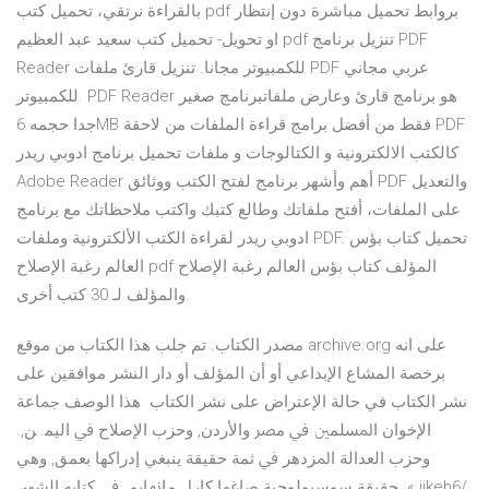
بالقراءة نرتقي، تحميل كتب pdf بروابط تحميل مباشرة دون إنتظار
او تحويل- تحميل كتب سعيد عبد العظيم pdf تنزيل برنامج PDF
Reader للكمبيوتر مجانا. تنزيل قارئ ملفات PDF عربي مجاني
للكمبيوتر. PDF Reader هو برنامج قارئ وعارض ملفاتبرنامج صغير
جدا حجمه 6MB فقط من أفضل برامج قراءة الملفات من لاحقة PDF
كالكتب الالكترونية و الكتالوجات و ملفات تحميل برنامج ادوبي ريدر
Adobe Reader أهم وأشهر برنامج لفتح الكتب ووثائق PDF والتعديل
على الملفات، أفتح ملفاتك وطالع كتبك واكتب ملاحظاتك مع برنامج
ادوبي ريدر لقراءة الكتب الألكترونية وملفات PDF. تحميل كتاب بؤس
العالم رغبة الإصلاح pdf المؤلف كتاب بؤس العالم رغبة الإصلاح
والمؤلف لـ 30 كتب أخرى.
مصدر الكتاب. تم جلب هذا الكتاب من موقع archive.org على انه
برخصة المشاع الإبداعي أو أن المؤلف أو دار النشر موافقين على
نشر الكتاب في حالة الإعتراض على نشر الكتاب ﻫﺬا اﻟﻮﺻﻒ ﲨﺎﻋﺔ
اﻹﺧﻮاﻥ اﳌﺴﻠﻤﲔ ﰲ ﻣﴫ ﻭاﻷردﻥ, ﻭﺣﺰب اﻹﺻﻼح ﰲ اﻟﻴﻤ. ﻦ,.
ﻭﺣﺰب اﻟﻌﺪاﻟﺔ اﳌﺰدﻫﺮ ﰲ ﺛﻤﺔ ﺣﻘﻴﻘﺔ ﻳﻨﺒﻐﻲ إدراﻛﻬﺎ ﺑﻌﻤﻖ, ﻭﻫﻲ
ﺣﻘﻴﻘﺔ ﺳﻮﺳﻴﻮﻟﻮﺟﻴﺔ ﺻﺎﻏﻬﺎ ﻛﺎرﻝ ﻣﺎﳖﺎﻳﻢ. ﰲ ﻛﺘﺎﺑﻪ اﻟﺸﻬﲑ. « jjkeh6/