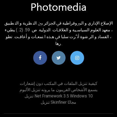
ﺍﻹﺻﻼﺡ ﺍﻹﺩﺍﺭﻱ ﻭ ﺍﻟﺒﲑﻭﻗﺮﺍﻃﻴﺔ ﰲ ﺍﳉﺰﺍﺋﺮ ﺑﲔ ﺍﻟﻨ ﻈﺮﻳﺔ ﻭ ﺍﻟﺘ ﻄﺒﻴﻖ
، ﻣﻌﻬﺪ ﺍﻟﻌﻠﻮﻡ ﺍﻟﺴﻴﺎﺳـﻴﺔ ﻭ ﺍﻟﻌﻼﻗـﺎﺕ. ﺍﻟﺪﻭﻟﻴﺔ. ﺹ. 59. (2. ) ﺒﻄﻲﺀ
، ﺍﻟﻔﺴﺎﺩ ﻭ ﺍﻟﺮ ﺷﻮﺓ ﺃﺛﹼﺮﺕ ﺳﻠﺒﺎ ﰲ ﻫـﺬﻩ ﺍ ﺘﻤﻌـﺎﺕ ﻭ ﺃﻋﺎﻗـﺖ. ﺗﻄﻮ
ﺭﻫﺎ.
كيفية تنزيل الملفات في المكتب دون إشعارات
يسمع الأشخاص الغريبون ما يرونه تنزيل الألبوم
تنزيل Net Framework 3.5 Windows 10
تنزيل Skinfiner مجانًا