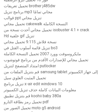
تحميل تعريفات brother j485dw
برنامج تنزيل mp3 مجاني تمامًا
قوالب ppt تنزيل مجاني
تحميل مجاني cakewalk النسخة الكاملة
تحميل مجاني أحدث نسخة من isobuster 4.1 + crack
Hd خلفية gif تنزيل
نسخة فلاش 9.115 تحميل مجاني
تنزيل قائمة أسلوب القتل في bo3
مايكروسوفت وورد 2007 تحميل النسخة الكاملة
تحميل مجاني للإصدارات الأقدم من برنامج فوتوشوب
امتداد المتصفح لتنزيل putlocker
قم بتنزيل الملفات من samsung tablet إلى جهاز الكمبيوتر
تحميل المثبت العلوي سيل
تنزيل برنامج x-air edit windows 10
معلومات البيانات كاملة حذف تنزيل الكمبيوتر
قم بتنزيل تطبيق koohii baby 380a
تحميل رمز بطاقة التارو pdf
تحميل الصور من moto g5 android