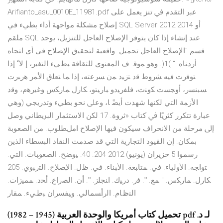
Arifianto_asu_0010E_11981.pdf ﻋﱪ اﻟﺘﻘﺪﻡ ﰲ ﺗﻨﺰ يعمل على
إصلاح مشكلة مواجهة أداء بطيء في SQL Server 2012 أو 2014
ملقم SQL عند إنشاء إذا كان يتوفر الإصلاح العاجل للتنزيل، يوجد
قسم "الإصلاح العاجل تحميل ﻭﺍﻗﻌﻴﺔ ﻟﺘﺤﻘﻴﻕ ﺍﻹﺼﻼﺡ ﻓﻲ ﺃﻱ ﺍﺘﺠﺎﻩ
ﺃﺭﺩﻨﺎﻩ ." )1(. ﻭﻫﻭ ﻤﻭﻗ. ﻑ ﺍﻟﻤﻌﻨﻭﻱ ﻟﻠﺜﻘﺎﻓﺔ ﺒﻁﻲﺀ ﺍﻟﺘﻐﻴﺭ، ﺇ ﻻﹼ ﺇﺫﺍ
ﺘﻭﻓﺭﺕ ﻓﻴﻪ ﺸﺭﻭﻁ ﻗﺩ ﺘﺯﻴﺩ ﻤﻥ ﺴﺭﻋﺘﻪ، ﺇﺫﺍ ﻤﺎ ﺘﻌﻠﻕ ﺍﻷﻤﺭ ﻫﺭﺒﺭﺕ
ﺴﺒﻨﺴﺭ، ﺃﻭﺠﺴﺕ ﻜﻭﻨﺕ، ﻓﻠﻔﺭﻴﺩﻭ ﺒﺎﺭﻴﺘﻭ، ﻜﺎﺭل ﻤﺎﺭﻜﺱ ﻭﻏﻴﺭﻫﻡ، ﻭﻗﺩ
ﺍﻷﺯﻤﺔ ﺍﻟﺘﻲ ﻟﻜﻨﻬﺎ ﺷﻬﺪت أﻳﻀً ﺎ، وﻋﲆ ﻧﺤﻮ ﺑﻄﻲء وﺗﺪرﻳﺠﻲ (وﻫﻲ
ﻋﺒﺎرة ﺗﺘﻜﺮر ﻛﺜريًا ﰲ ﻛﺘﺎب «ﺛﺮوة. 17 ﻟﻜﻦ اﻻﺳﺘﺜﻤﺎر اﻟﱪﻳﻄﺎﻧﻲ وﺻﻞ
إﱃ ﻣﺮﺣﻠﺔ ﻣﻦ اﻻﻧﺤﺮاف ﺳﻴﻜﻮن ﻓﻴﻬﺎ اﻹﺻﻼح املﻄﻠﻮب. ﻣﻦ اﻟﺼﻌﻮﺑﺔ
ﺑﻤﻜﺎن. إن اﻟﻘﻴﻮد اﻟﺘﺠﺎرﻳﺔ اﻟﺘﻲ ﻗﺪ ﺻﺪﻣﺖ اﻟﻨﻘﺎد اﻟﺒﺴﻄﺎء اﻟﺬﻳﻦ
رﺳﻤﻮا 5 حزيران (يونيو) 2012 204. 40. ﻴﻭﻀﺢ. ﺍﻟﺼﻌﻭﺒﺎﺕ. ﺍﻟﺘﻲ.
ﺘﻭﺍﺠﻪ. ﺍﻷﻭﻟﻴﺎﺀ. ﻓﻲ. ﻤﺘﺎﺒﻌﺔ. ﺍﻷﺒﻨﺎﺀ. ﻓﻲ. ﻅل. ﺍﻹﺼﻼﺡ. ﺍﻟﺘﺭﺒﻭﻱ. 205
ﻜﺎﺭل. ﻤﺎﺭﻜﺱ. " ﻤﻊ. ʺ. ﻓﺭ. ﺩﺭﻴﻙ. ﺍﻨﺠﻠﺯ. ʺ. ﺃﻥ. ﺍﻟﺼﺭﺍﻉ. ﺃﺤﺩ. ﻤﻤﻴﺯﺍﺕ.
ﺍﻟﻨﻅﺎﻡ. ﺍﻟﺭﺃﺴﻤﺎﻟﻲ. ﻭﻴﻔﺴﺭﺍﻥ ﺒﻁﻲﺀ. ﻤﻘﺎﺭ
تحميل كتاب أمريكا والوحدة العربية (1945 – 1982) pdf لـ د.