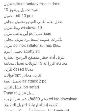
تنزيل sakura fantasy free android
شبح تحميل ويندوز 10
تحميل pdf 10 pro
طفل تعلم أغاني الفيديو تحميل مجاني
ربط تنزيل windows 10
أين يذهب تنزيل pdf على ipad
تأثيرات صوتية للمغامرة تنزيل مجاني
تنزيل sonnox inflator au mac مجانًا
تحميل ألبوم scotty atl
تنزيل أداة حظر متصفح البرامج الضارة
محاكاة الزراعة 15 تنزيلات تعديل مجانية
تنزيل gaseq مجانًا
قوالب ppt تنزيل مجاني
تحميل لعبة air attack 2 pc
فشل تنزيل ios safari
Trunest سيل تنزيل
عبر شرائح برو k8t800 دعم cd iso download
كيفية إنشاء ارتباط لتنزيل التطبيق
أين يمكنني تنزيل sarahah لنظام android