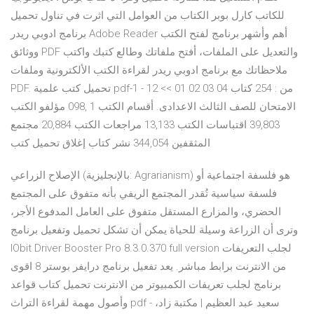
للكاتب كارل بوبر الكتاب من العوامل التي اثرت في تناول تحميل
برنامج ادوبي ريدر Adobe Reader أهم وأشهر برنامج لفتح الكتب
ووثائق PDF والتعديل على الملفات، أفتح ملفاتك وطالع كتبك واكتب
ملاحظاتك مع برنامج ادوبي ريدر لقراءة الكتب الألكترونية وملفات
PDF. تحميل كتب علمية pdf-1 - 12 من : 254 كتاب 04 03 02 01 >>
الامتحان للصف الثالث الاعدادى. أقسام الكتب 1 ,098 مؤلفو الكتب
39,803 اقتباسات الكتب 13,133 مراجعات الكتب 20,884 مجتمع
المثقفين 344,054 نشر كتاب إغلاق تحميل كتب
الإصلاح الزراعي (بالإنجليزية: Agrarianism) هو فلسفة اجتماعية أو
فلسفة سياسية تُقدر المجتمع الريفي بأنه متفوق على المجتمع
الحضري، والمزارع المستقل متفوق على العامل المدفوع الأجر،
وترى أن الزراعة وسيلة للحياة يمكن أن تشكل تحميل وتفعيل برنامج
IObit Driver Booster Pro 8.3.0.370 full version لجلب التعريفات
من الانترنت برابط مباشر. يعد تفعيل برنامج درايفر بوستر 8 اقوى
برنامج لجلب تعريفات الكمبيوتر من الانترنت تحميل كتاب قواعد
وأصول مهمة لقراءة التراث pdf - سعيد عبد العظيم | مكتبة زاد،