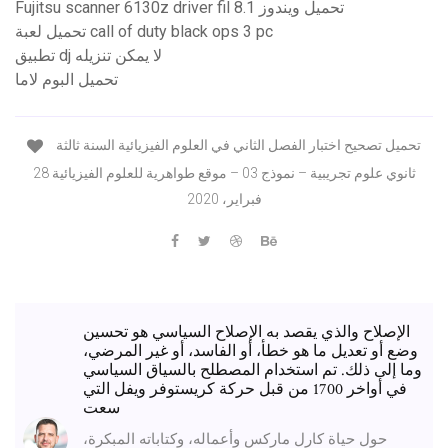
Fujitsu scanner 6130z driver fil تحميل ويندوز 8.1
تحميل لعبة call of duty black ops 3 pc
تطبيق dj لا يمكن تنزيله
تحميل البوم لاما
تحميل تصحيح اختبار الفصل الثاني في العلوم الفيزيائية السنة ثالثة
ثانوي علوم تجريبية – نموذج 03 – موقع طواهرية للعلوم الفيزيائية 28
فبراير، 2020
الإصلاح والذي يقصد به الإصلاح السياسي هو تحسين
وضع أو تعديل ما هو خطأ، أو الفاسد، أو غير المرضي،
وما إلى ذلك. تم استخدام المصطلح بالسياق السياسي
في أواخر 1700 من قبل حركة كريستوفر ويفل التي
سعت
حول حياة كارل ماركس وأعماله، وكتاباته المبكرة،