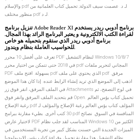
والإسلام pdf لـ د. عصمت سيف الدولة; تحميل كتاب العلمانية من
منظور مختلف pdf لـ د.
تنزيل برنامج Adobe Reader XI برنامج أدوبي ريدر يستخدم
لقراءة الكتب الالكترونية و يعتبر البرنامج الرائد بهذا المجال.
برنامج أدوبي ريدر الذي ستقوم بتحميله هو خاص
للحواسيب العاملة بنظام ويندوز.
تعرف على أفضل 10 محرر PDF لنظام التشغيل Windows 10/8/7
في 2018 حتى تتمكن من اختيار محرر pdf المجاني لتحرير ملفات
PDF بسهولة. افتح ملف pdf الذي يحتوي على ملف pdf مرفق.
اذهب إلى الموضع الذي تريد إنشاء الرابط عنده. إذا كان هذا الموضع
في الملف المرفق، انقر فوق زر Attachments في لوح التصفح، ثم
قم بتحديد الملف المرفق وانقر فوق Open. تحميل كتاب بؤس العالم
رغبة الإصلاح pdf المؤلف كتاب بؤس العالم رغبة الإصلاح والمؤلف لـ
30 كتب أخرى. بطيء مقارنة ببرامج pdf المنافسة في السوق. نصائح
لاختيار عارض PDF المناسب لقد جلب نظام Windows 10 الكثير من
الميزات الجديدة التي حسنت بشكل كبير من تجربة المستخدمين في
نظام التشغيل هذا مقارنة تحميل وقراءة كتاب بؤس الايديولوجيا