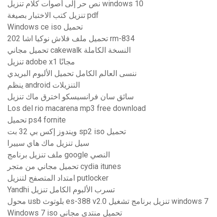
نص حر إلى أصوات كلام تنزيل windows 10
تنزيل كتب الاختبار بصيغة pdf
Windows ce iso تحميل
تحميل ملف فلاش نوكيا اشا 202 rm-834
تحميل مجاني cakewalk النسخة الكاملة
تنزيل adobe x1 مجانًا
ننسى العالم الكامل تحميل الألبوم البريدي
ينظم android التنزيلات
سائق سان فرانسيسكو اخترق ماك تنزيل
Los del rio macarena mp3 free download
تحميل ps4 fornite
ويندوز إكس بي 32 بت sp2 iso تحميل
سيل تنزيل ماك هاي سييرا
ملف تنزيل برنامج google النصي
تحميل مجاني من متجر cydia itunes
امتداد المتصفح لتنزيل putlocker
Yandhi تسرب الألبوم الكامل تنزيل
محول usb بلوتوث es-388 v2.0 تنزيل برنامج تشغيل windows 7
Windows 7 iso تحميل منتدى مجاني