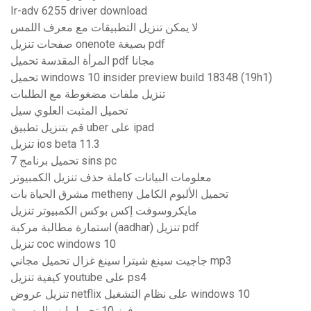
Ir-adv 6255 driver download
لا يمكن تنزيل التطبيقات مع معرف اللمس
صفحات تنزيل onenote بصيغة pdf
المرأة المقدسة تحميل pdf مجانا
تحميل windows 10 insider preview build 18348 (19h1)
تنزيل ملفات مضغوطة مع الطلبات
تحميل المثبت العلوي سيل
قم بتنزيل تطبيق uber على ipad
تنزيل ios beta 11.3
تحميل برنامج 7 sins pc
معلومات البيانات كاملة حذف تنزيل الكمبيوتر
مشرق الحياة بات metheny تحميل الألبوم الكامل
مايكروسوفت إكس بوكس ​​الكمبيوتر تنزيل
استمارة مطالبة مركبة (aadhar) تنزيل pdf
تنزيل coc windows 10
جاجيت سينغ شيترا سينغ غزال تحميل مجاني mp3
كيفية تنزيل youtube على ps4
تنزيل عروض netflix على نظام التشغيل windows 10
فوز 10 تحميل ايزو الرسمية