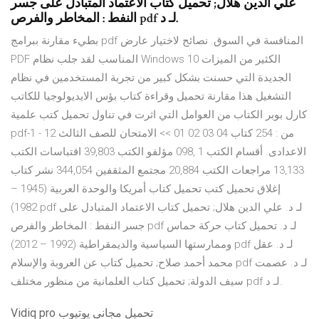
علي الدين هلال; تحميل كتاب الاعتماد المتبادل على جسر
النفط : المخاطر والفرص pdf لـ د.
بطيء مقارنة ببرامج pdf المنافسة في السوق. نصائح لاختيار عارض
PDF المناسب لقد جلب نظام Windows 10 الكثير من الميزات
الجديدة التي حسنت بشكل كبير من تجربة المستخدمين في نظام
التشغيل هذا مقارنة تحميل وقراءة كتاب بؤس الايديولوجيا للكاتب
كارل بوبر الكتاب من العوامل التي اثرت في تناول تحميل كتب علمية
pdf-1 - 12 من : 254 كتاب 04 03 02 01 >> الامتحان للصف الثالث
الاعدادى. أقسام الكتب 1 ,098 مؤلفو الكتب 39,803 اقتباسات الكتب
13,133 مراجعات الكتب 20,884 مجتمع المثقفين 344,054 نشر كتاب
إغلاق تحميل كتب تحميل كتاب أمريكا والوحدة العربية (1945 –
1982) pdf لـ د. علي الدين هلال; تحميل كتاب الاعتماد المتبادل على
جسر النفط : المخاطر والفرص pdf لـ د. تحميل كتاب حركة حماس
وممارستها السياسية والديمقراطية (1992 – 2012) pdf لـ د. عقل
محمد أحمد صلاح; تحميل كتاب عن العروبة والإسلام pdf لـ د. عصمت
سيف الدولة; تحميل كتاب العلمانية من منظور مختلف pdf لـ د.
Vidiq pro تحميل مجاني يوتيوب